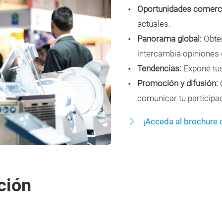
Oportunidades comerci
actuales.
Panorama global:
Obte
intercambiá opiniones 
Tendencias:
Exponé tus
Promoción y difusión:
O
comunicar tu participa
¡Acceda al brochure d
ción