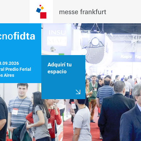
8.09.2026

Adquirí tu
al Predio Ferial

espacio
s Aires